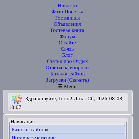
Новости
Фото Поселка
Гостиницы
Объявления
Гостевая книга
Форум
О сайте
Связь
Блог
Статьи про Отдых
Ответы на вопросы
Каталог сайтов
Загрузки (Скачать)
☰ Menu
Здравствуйте, Гость! Дата: Сб, 2026-08-08,
10:07
Навигация
Каталог сайтов
»
Интернет-магазины