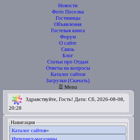
Новости
Фото Поселка
Гостиницы
Объявления
Гостевая книга
Форум
О сайте
Связь
Блог
Статьи про Отдых
Ответы на вопросы
Каталог сайтов
Загрузки (Скачать)
☰ Menu
Здравствуйте, Гость! Дата: Сб, 2026-08-08,
20:28
Навигация
Каталог сайтов
»
Интернет-магазины