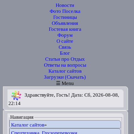
Новости
Фото Поселка
Гостиницы
Объявления
Гостевая книга
Форум
О сайте
Связь
Блог
Статьи про Отдых
Ответы на вопросы
Каталог сайтов
Загрузки (Скачать)
☰ Menu
Здравствуйте, Гость! Дата: Сб, 2026-08-08,
22:14
Навигация
Каталог сайтов
»
Спецтехника. Грузоперевозки