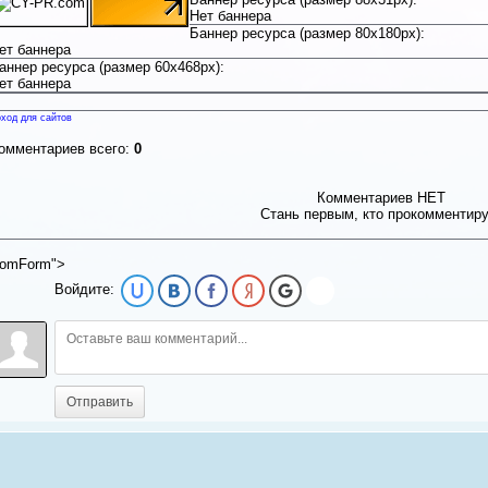
Нет баннера
Баннер ресурса (размер 80x180px):
ет баннера
аннер ресурса (размер 60x468px):
ет баннера
ход для сайтов
омментариев всего:
0
Комментариев НЕТ
Стань первым, кто прокомментир
omForm">
Войдите:
Отправить