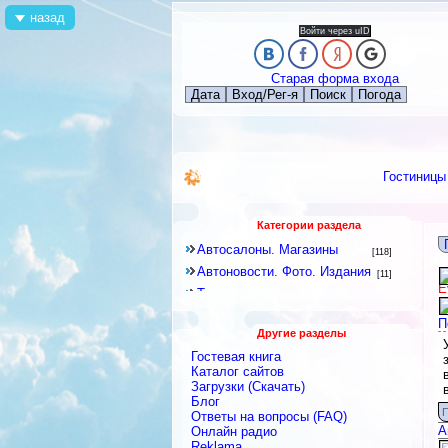
назад
Войти через uID
Старая форма входа
Дата
Вход/Рег-я
Поиск
Погода
Гостиницы
Категории раздела
Автосалоны. Магазины
[118]
Автоновости. Фото. Издания
[11]
E
Тюнинг
[17]
Спецтехника. Грузоперевозки
[90]
П
Другие разделы
Автомобилестроение
[0]
Гостевая книга
Авто и закон
[0]
Каталог сайтов
Авто-мото инфо
Загрузки (Скачать)
[0]
Блог
Автосервисы
[0]
П
Ответы на вопросы (FAQ)
Автошколы, Вузы
[0]
А
Онлайн радио
Reklama
Автобизнес