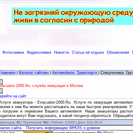
Фотоснимки
Видеоснимки
Новости
Статьи об отдыхе
Объявления
Главная
»
Каталог сайтов
»
Автомобили. Транспорт
»
Спецтехника. Гру
vacuator-2000.Ru: служба эвакуации в Москве
ерейти на сайт
Услуги эвакуатора - Evacuator-2000.Ru. Услуги по эвакуации автомоб
звонке к нам Вы можете рассчитывать на наше быстрое реагирование. 
в погрузке и перевозке Вашего автомобиля. Наши эвакуаторы распо
водители могут Вам подсказать, в какой техцентр обратиться. Обращайте
ереходов:
85
| Просмотров:
861
|
Рейтинг:
0.0
/
0/0
| Дата:
2011-06-02
нализ сайта
Получить информацию WHOIS о домене
Баннер ресурса (размер 88x31px):