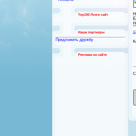
[0]
Автозапчасти
[0]
Жизнь колёсная
Н
[0]
Top100 Лезги сайт
Б
Н
Наши партнеры
До
Предложить дружбу
К
Реклама на сайте
C