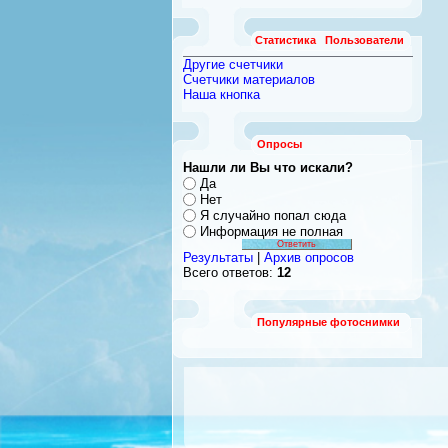
Статистика
Пользователи
Другие счетчики
Счетчики материалов
Наша кнопка
Опросы
Нашли ли Вы что искали?
Да
Нет
Я случайно попал сюда
Информация не полная
Результаты
|
Архив опросов
Всего ответов:
12
Популярные фотоснимки